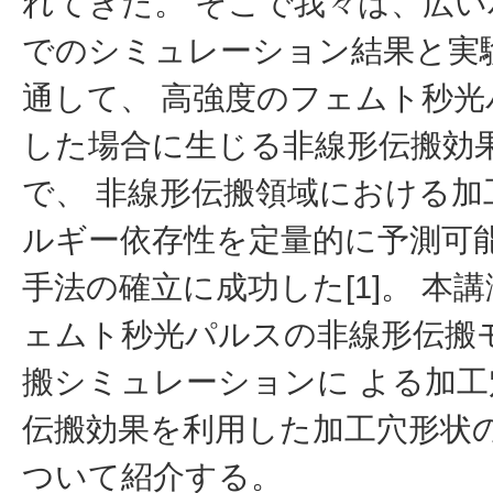
れてきた。 そこで我々は、広
でのシミュレーション結果と実
通して、 高強度のフェムト秒
した場合に生じる非線形伝搬効
で、 非線形伝搬領域における
ルギー依存性を定量的に予測可
手法の確立に成功した[1]。 本
ェムト秒光パルスの非線形伝搬
搬シミュレーションに よる加
伝搬効果を利用した加工穴形状
ついて紹介する。