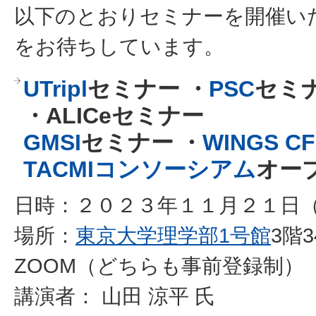
以下のとおりセミナーを開催い
をお待ちしています。
UTripl
セミナー ・
PSC
セミナ
・
ALICeセミナー
GMSI
セミナー ・
WINGS CF
TACMIコンソーシアム
オー
日時：２０２３年１１月２１日（火）
場所：
東京大学理学部1号館
3階
ZOOM（どちらも事前登録制）
講演者： 山田 涼平 氏